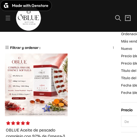
C
S
a
a
Filtrar
r
l
ri
t
Ordenar
t
a
o
r
Ordenaci
O
Omega-3 Series
a
Más vend
B
l
1 Productos
Filtrar y ordenar :
Nuevo
c
L
Precio (
o
U
n
Precio (
t
Título de
E
e
Título de
n
Fecha (de
i
Fecha (de
d
o
Precio
De
OBLUE Aceite de pescado
complejo con 97% de Omega-3