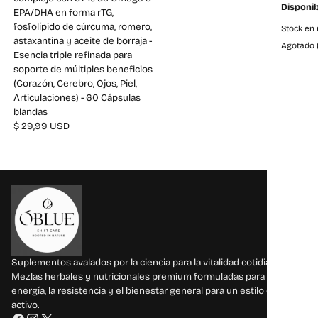
Disponib
EPA/DHA en forma rTG,
fosfolípido de cúrcuma, romero,
Stock en 
astaxantina y aceite de borraja -
Agotado 
Esencia triple refinada para
soporte de múltiples beneficios
(Corazón, Cerebro, Ojos, Piel,
Articulaciones) - 60 Cápsulas
blandas
$ 29,99 USD
Suplementos avalados por la ciencia para la vitalidad cotidiana
Mezlas herbales y nutricionales premium formuladas para apoyar la
energía, la resistencia y el bienestar general para un estilo de vida
activo.