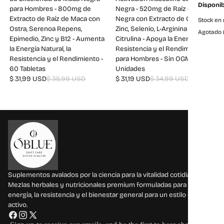
Disponib
para Hombres - 800mg de
Negra - 520mg de Raíz de Maca
Extracto de Raíz de Maca con
Negra con Extracto de Ostra,
Stock en 
Ostra, Serenoa Repens,
Zinc, Selenio, L-Arginina y L-
Agotado 
Epimedio, Zinc y B12 - Aumenta
Citrulina - Apoya la Energía, la
la Energía Natural, la
Resistencia y el Rendimiento
Resistencia y el Rendimiento -
para Hombres - Sin OGM - 60
60 Tabletas
Unidades
$ 31,99 USD
$ 35,99 USD
$ 31,19 USD
$ 34,99 USD
Suplementos avalados por la ciencia para la vitalidad cotidiana
Mezlas herbales y nutricionales premium formuladas para apoyar la
energía, la resistencia y el bienestar general para un estilo de vida
activo.
F
I
X