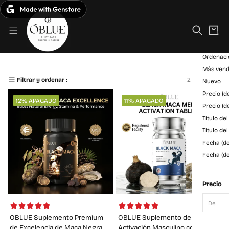
C
S
a
a
Filtrar
r
l
ri
t
Ordenar
t
a
o
r
Ordenaci
O
Vitality Series
a
Más vend
B
l
2 Productos
Filtrar y ordenar :
Nuevo
c
L
Precio (
o
12% APAGADO
11% APAGADO
U
n
Precio (
t
Título de
E
e
Título de
n
Fecha (de
i
Fecha (de
d
o
Precio
De
OBLUE Suplemento Premium
OBLUE Suplemento de
de Excelencia de Maca Negra
Activación Masculino con Maca