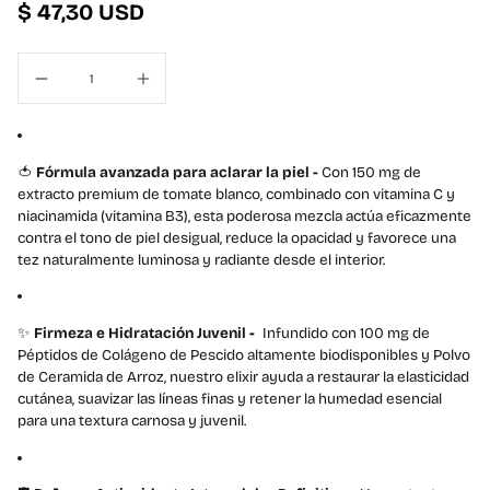
$ 47,30 USD
t
a
n
a
m
o
d
🍅
Fórmula avanzada para aclarar la piel -
Con 150 mg de
a
extracto premium de tomate blanco, combinado con vitamina C y
l
niacinamida (vitamina B3), esta poderosa mezcla actúa eficazmente
contra el tono de piel desigual, reduce la opacidad y favorece una
tez naturalmente luminosa y radiante desde el interior.
✨
Firmeza e Hidratación Juvenil
-
Infundido con 100 mg de
Péptidos de Colágeno de Pescido altamente biodisponibles y Polvo
de Ceramida de Arroz, nuestro elixir ayuda a restaurar la elasticidad
cutánea, suavizar las líneas finas y retener la humedad esencial
para una textura carnosa y juvenil.