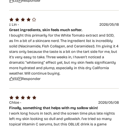
(3)
Responder
J. Lin -
2026/05/18
Great ingredients, skin feels much softer.
I bought this primarily for the White Tomato extract and SOD,
as I'm a bit of a skincare nerd. The ingredient list is incredibly
solid (Niacinamide, Fish Collagen, and Ceramides!). I'm giving it 4
stars only because the taste is a bit on the tart side for me, but
it's very easy to take. Three weeks in, I haven't noticed a
dramatic "whitening" effect yet, but my skin feels significantly
more hydrated and plump, especially in this dry California
weather. Will continue buying.
(5)
Responder
Chloe -
2026/05/08
Finally, something that helps with my sallow skin!
I work long hours in tech, and the screen time plus late nights
left my skin looking so dull and yellowish. I've tried so many
topical Vitamin C serums, but this OBLUE drink is a game