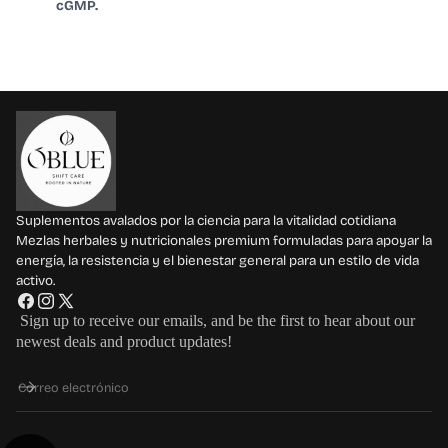
cGMP.
Suplementos avalados por la ciencia para la vitalidad cotidiana
Mezlas herbales y nutricionales premium formuladas para apoyar la
energía, la resistencia y el bienestar general para un estilo de vida
activo.
F
I
X
Sign up to receive our emails, and be the first to hear about our
a
n
(
newest deals and product updates!
c
s
T
e
t
w
Correo electrónico
b
a
i
o
g
t
o
r
t