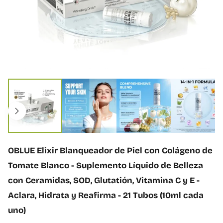
ó
n
d
e
l
p
r
o
A
d
b
u
r
c
i
t
r
o
m
e
d
OBLUE Elixir Blanqueador de Piel con Colágeno de
i
o
Tomate Blanco - Suplemento Líquido de Belleza
1
con Ceramidas, SOD, Glutatión, Vitamina C y E -
e
n
Aclara, Hidrata y Reafirma - 21 Tubos (10ml cada
v
uno)
e
n